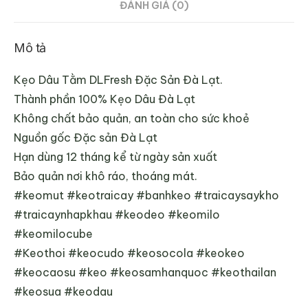
ĐÁNH GIÁ (0)
Mô tả
Kẹo Dâu Tằm DLFresh Đặc Sản Đà Lạt.
Thành phần 100% Kẹo Dâu Đà Lạt
Không chất bảo quản, an toàn cho sức khoẻ
Nguồn gốc Đặc sản Đà Lạt
Hạn dùng 12 tháng kể từ ngày sản xuất
Bảo quản nơi khô ráo, thoáng mát.
#keomut #keotraicay #banhkeo #traicaysaykho
#traicaynhapkhau #keodeo #keomilo
#keomilocube
#Keothoi #keocudo #keosocola #keokeo
#keocaosu #keo #keosamhanquoc #keothailan
#keosua #keodau