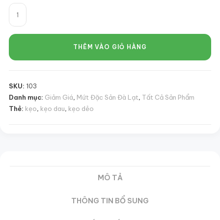
Kẹo
Dâu
Tằm
DLFresh
THÊM VÀO GIỎ HÀNG
Kẹo
Dâu
Tằm
SKU:
103
Ngào
Danh mục:
Giảm Giá
,
Mứt Đặc Sản Đà Lạt
,
Tất Cả Sản Phẩm
Đường
Thẻ:
kẹo
,
kẹo dau
,
kẹo dẻo
Túi
200g
số
lượng
MÔ TẢ
THÔNG TIN BỔ SUNG