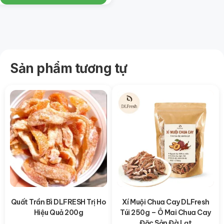
Sản phẩm tương tự
Quất Trần Bì DLFRESH Trị Ho
Xí Muội Chua Cay DLFresh
Hiệu Quả 200g
Túi 250g – Ô Mai Chua Cay
Đặc Sản Đà Lạt