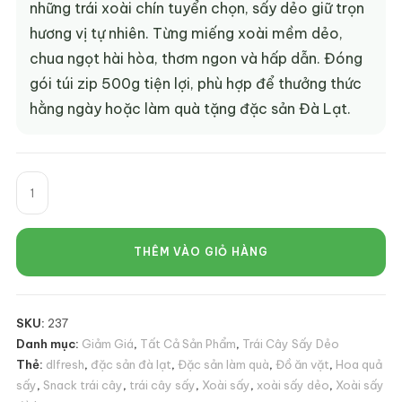
những trái xoài chín tuyển chọn, sấy dẻo giữ trọn
hương vị tự nhiên. Từng miếng xoài mềm dẻo,
chua ngọt hài hòa, thơm ngon và hấp dẫn. Đóng
gói túi zip 500g tiện lợi, phù hợp để thưởng thức
hằng ngày hoặc làm quà tặng đặc sản Đà Lạt.
Xoài
Sấy
Dẻo
DLFresh
THÊM VÀO GIỎ HÀNG
Đặc
Sản
Đà
SKU:
237
Lạt
Danh mục:
Giảm Giá
,
Tất Cả Sản Phẩm
,
Trái Cây Sấy Dẻo
Túi
Thẻ:
dlfresh
,
đặc sản đà lạt
,
Đặc sản làm quà
,
Đồ ăn vặt
,
Hoa quả
500g
sấy
,
Snack trái cây
,
trái cây sấy
,
Xoài sấy
,
xoài sấy dẻo
,
Xoài sấy