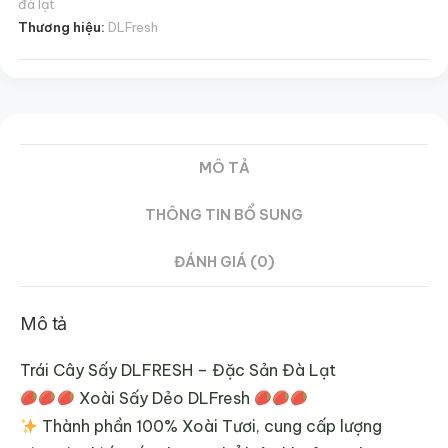
số
đà lạt
Thương hiệu:
DLFresh
lượng
MÔ TẢ
THÔNG TIN BỔ SUNG
ĐÁNH GIÁ (0)
Mô tả
Trái Cây Sấy DLFRESH – Đặc Sản Đà Lạt
Xoài Sấy Dẻo DLFresh
Thành phần 100% Xoài Tươi, cung cấp lượng