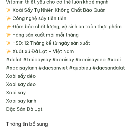
Vitamin thiết yếu cho cơ thể luôn khoẻ mạnh
Xoài Sấy Tự Nhiên Không Chất Bảo Quản
Công nghệ sấy tiên tiến
Đảm bảo chất lượng, vệ sinh an toàn thực phẩm
Hàng sản xuất mới mỗi tháng
HSD: 12 Tháng kể từ ngày sản xuất
Xuất xứ Đà Lạt – Việt Nam
#dalat #traicaysay #xoaisay #xoaisaydeo #xoai
#xoaisaylanh #dacsanviet #quabieu #dacsandalat
Xoài sấy dẻo
Xoai say deo
Xoai say
Xoai say lanh
Đặc Sản Đà Lạt
Thông tin bổ sung