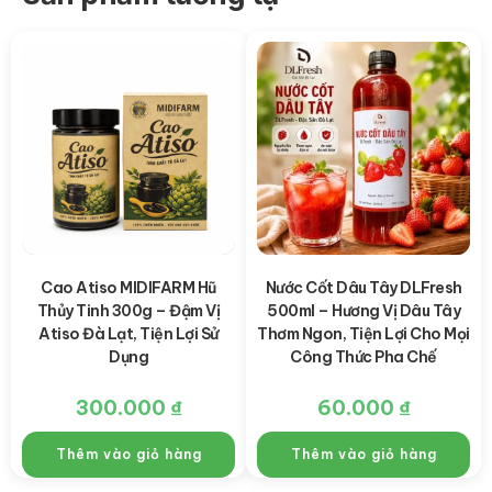
Cao Atiso MIDIFARM Hũ
Nước Cốt Dâu Tây DLFresh
Thủy Tinh 300g – Đậm Vị
500ml – Hương Vị Dâu Tây
Atiso Đà Lạt, Tiện Lợi Sử
Thơm Ngon, Tiện Lợi Cho Mọi
Dụng
Công Thức Pha Chế
300.000
₫
60.000
₫
Thêm vào giỏ hàng
Thêm vào giỏ hàng