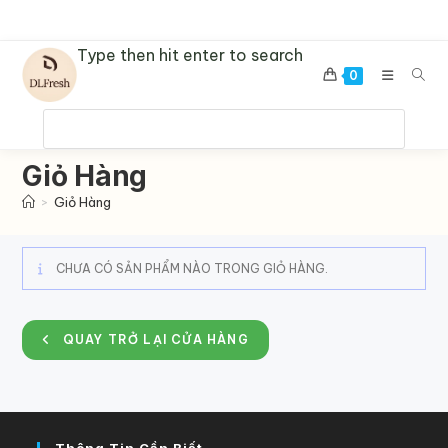
Skip
to
Type then hit enter to search
content
0
Giỏ Hàng
>
Giỏ Hàng
CHƯA CÓ SẢN PHẨM NÀO TRONG GIỎ HÀNG.
QUAY TRỞ LẠI CỬA HÀNG