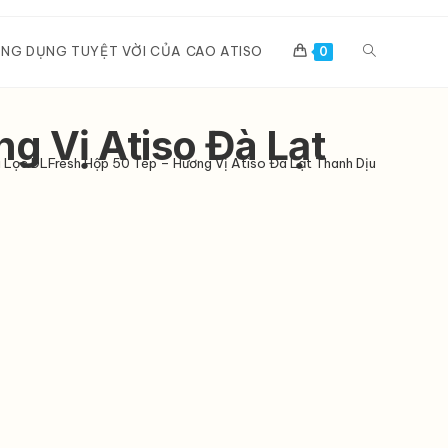
Toggle
NG DỤNG TUYỆT VỜI CỦA CAO ATISO
0
website
g Vị Atiso Đà Lạt
i Lọc DLFresh Hộp 50 Tép – Hương Vị Atiso Đà Lạt Thanh Dịu
search