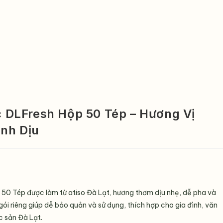
ọc DLFresh Hộp 50 Tép – Hương Vị
anh Dịu
p 50 Tép được làm từ atiso Đà Lạt, hương thơm dịu nhẹ, dễ pha và
g gói riêng giúp dễ bảo quản và sử dụng, thích hợp cho gia đình, văn
 sản Đà Lạt.