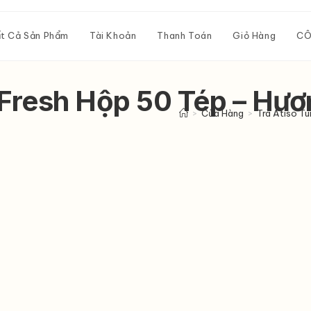
t Cả Sản Phẩm
Tài Khoản
Thanh Toán
Giỏ Hàng
CÔ
LFresh Hộp 50 Tép – Hươn
>
Cửa Hàng
>
Trà Atiso Tú