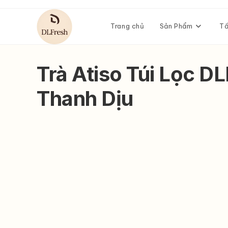
Skip
to
Trang chủ
Sản Phẩm
Tấ
content
Trà Atiso Túi Lọc D
Thanh Dịu