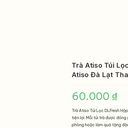
Trà Atiso Túi L
Atiso Đà Lạt Th
60.000
₫
Trà Atiso Túi Lọc DLFresh Hộ
tiện lợi. Mỗi túi trà được đón
phòng hoặc làm quà tặng đặc