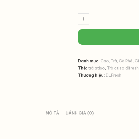
Trà
Atiso
Túi
Lọc
DLFresh
Hộp
Danh mục:
Cao, Trà, Cà Phê
,
G
50
Thẻ:
trà atiso
,
Trà atiso dlfresh
Tép
Thương hiệu:
DLFresh
–
Hương
Vị
Atiso
Đà
MÔ TẢ
ĐÁNH GIÁ (0)
Lạt
Thanh
Dịu