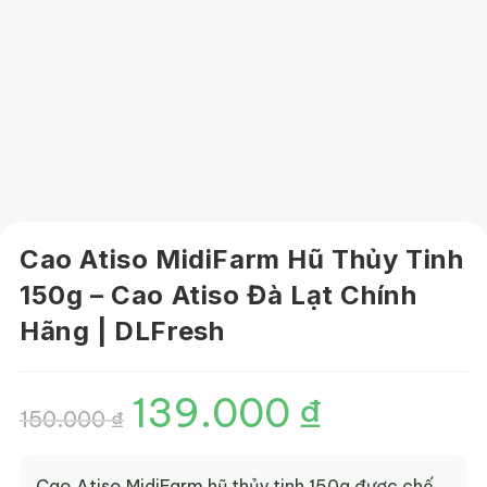
Cao Atiso MidiFarm Hũ Thủy Tinh
150g – Cao Atiso Đà Lạt Chính
Hãng | DLFresh
139.000
₫
Giá
Giá
150.000
₫
gốc
hiện
là:
tại
150.000 ₫.
là:
139.000 ₫.
Cao Atiso MidiFarm hũ thủy tinh 150g được chế