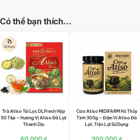
Có thể bạn thích…
Trà Atiso Túi Lọc DLFresh Hộp
Cao Atiso MIDIFARM Hũ Thủy
50 Tép – Hương Vị Atiso Đà Lạt
Tinh 300g – Đậm Vị Atiso Đà
Thanh Dịu
Lạt, Tiện Lợi Sử Dụng
60.000
₫
300.000
₫