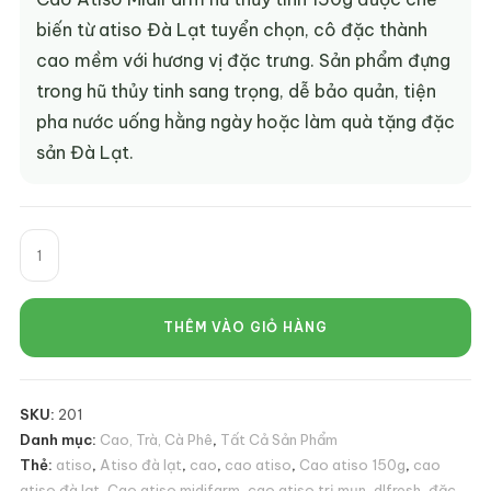
biến từ atiso Đà Lạt tuyển chọn, cô đặc thành
cao mềm với hương vị đặc trưng. Sản phẩm đựng
trong hũ thủy tinh sang trọng, dễ bảo quản, tiện
pha nước uống hằng ngày hoặc làm quà tặng đặc
sản Đà Lạt.
Cao
Atiso
MidiFarm
Hũ
THÊM VÀO GIỎ HÀNG
Thủy
Tinh
150g
SKU:
201
–
Danh mục:
Cao, Trà, Cà Phê
,
Tất Cả Sản Phẩm
Cao
Thẻ:
atiso
,
Atiso đà lạt
,
cao
,
cao atiso
,
Cao atiso 150g
,
cao
Atiso
atiso đà lạt
,
Cao atiso midifarm
,
cao atiso trị mụn
,
dlfresh
,
đặc