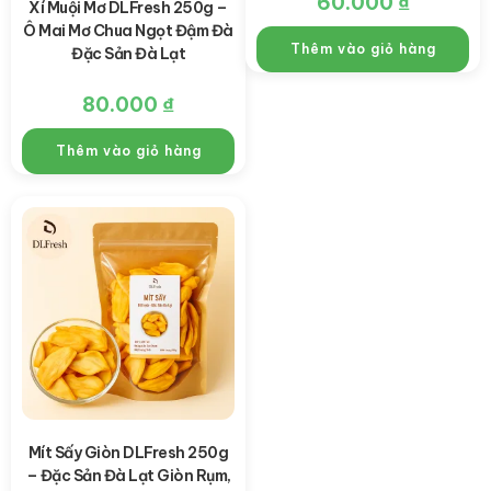
60.000
₫
Xí Muội Mơ DLFresh 250g –
Ô Mai Mơ Chua Ngọt Đậm Đà
Thêm vào giỏ hàng
Đặc Sản Đà Lạt
80.000
₫
Thêm vào giỏ hàng
Mít Sấy Giòn DLFresh 250g
– Đặc Sản Đà Lạt Giòn Rụm,