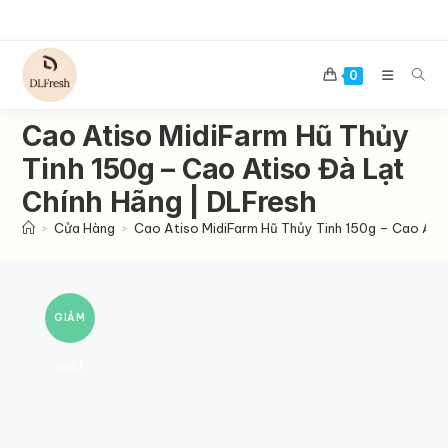
Skip
to
content
0
Cao Atiso MidiFarm Hũ Thủy
Tinh 150g – Cao Atiso Đà Lạt
Chính Hãng | DLFresh
>
Cửa Hàng
>
Cao Atiso MidiFarm Hũ Thủy Tinh 150g – Cao Atis
GIẢM
GIÁ!