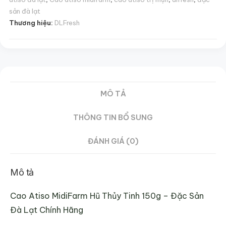
Đà
sản đà lạt
Thương hiệu:
DLFresh
Lạt
Chính
Hãng
|
DLFresh
số
MÔ TẢ
lượng
THÔNG TIN BỔ SUNG
ĐÁNH GIÁ (0)
Mô tả
Cao Atiso MidiFarm Hũ Thủy Tinh 150g – Đặc Sản
Đà Lạt Chính Hãng