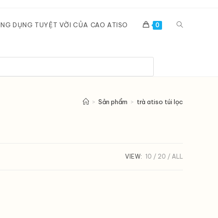
Toggle
NG DỤNG TUYỆT VỜI CỦA CAO ATISO
0
website
search
>
Sản phẩm
>
trà atiso túi lọc
VIEW:
10
20
ALL