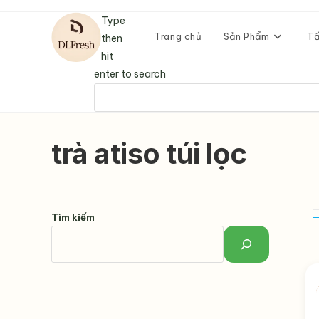
Skip
Type
to
Trang chủ
Sản Phẩm
Tấ
then
content
hit
enter to search
trà atiso túi lọc
Tìm kiếm