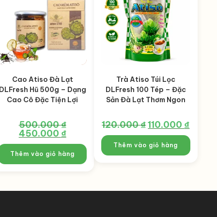
Cao Atiso Đà Lạt
Trà Atiso Túi Lọc
DLFresh Hũ 500g – Dạng
DLFresh 100 Tép – Đặc
Cao Cô Đặc Tiện Lợi
Sản Đà Lạt Thơm Ngon
500.000
₫
120.000
₫
Giá
110.000
₫
Giá
gốc
hiện
Giá
450.000
₫
Giá
là:
tại
gốc
hiện
120.000 ₫.
là:
là:
tại
Thêm vào giỏ hàng
110.000 
500.000 ₫.
là:
Thêm vào giỏ hàng
450.000 ₫.