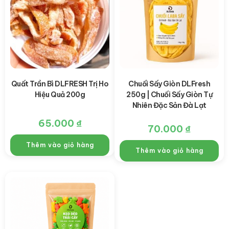
Quất Trần Bì DLFRESH Trị Ho
Chuối Sấy Giòn DLFresh
Hiệu Quả 200g
250g | Chuối Sấy Giòn Tự
Nhiên Đặc Sản Đà Lạt
65.000
₫
70.000
₫
Thêm vào giỏ hàng
Thêm vào giỏ hàng