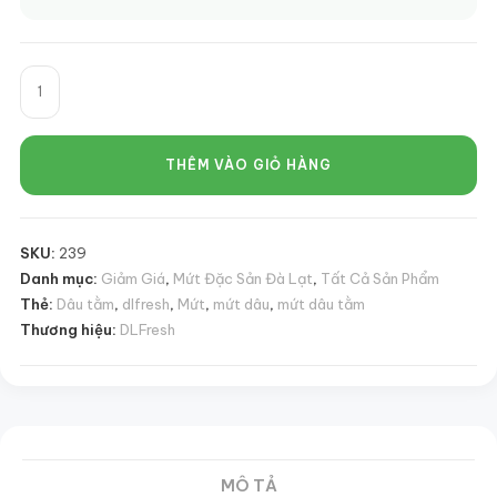
Mứt
Dâu
Tằm
DLFresh
THÊM VÀO GIỎ HÀNG
Hũ
300g
–
SKU:
239
Đặc
Danh mục:
Giảm Giá
,
Mứt Đặc Sản Đà Lạt
,
Tất Cả Sản Phẩm
Sản
Thẻ:
Dâu tằm
,
dlfresh
,
Mứt
,
mứt dâu
,
mứt dâu tằm
Đà
Thương hiệu:
DLFresh
Lạt
Thơm
Ngon
số
lượng
MÔ TẢ