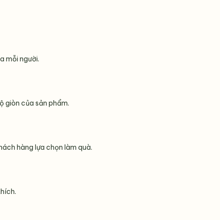
a mỗi người.
độ giòn của sản phẩm.
hách hàng lựa chọn làm quà.
hích.