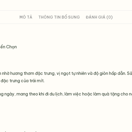
Ngon
số
lượng
MÔ TẢ
THÔNG TIN BỔ SUNG
ĐÁNH GIÁ (0)
yển Chọn
h nhờ hương thơm đặc trưng, vị ngọt tự nhiên và độ giòn hấp dẫn. S
ặc trưng của trái mít.
 ngày, mang theo khi đi du lịch, làm việc hoặc làm quà tặng cho n