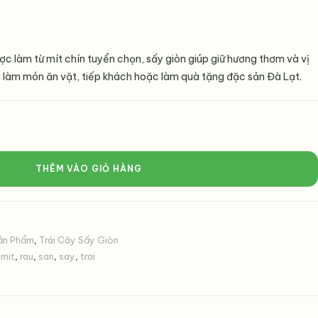
ợc làm từ mít chín tuyển chọn, sấy giòn giúp giữ hương thơm và vị
g làm món ăn vặt, tiếp khách hoặc làm quà tặng đặc sản Đà Lạt.
THÊM VÀO GIỎ HÀNG
ản Phẩm
,
Trái Cây Sấy Giòn
,
mit
,
rau
,
san
,
say
,
trai