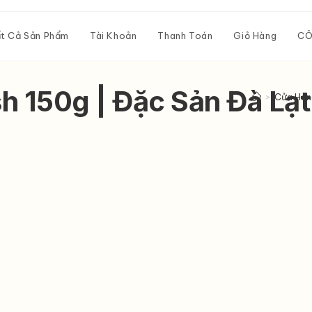
t Cả Sản Phẩm
Tài Khoản
Thanh Toán
Giỏ Hàng
CÔ
sh 150g | Đặc Sản Đà L
>
Cửa Hàn