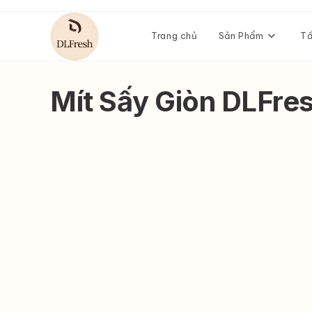
Skip
to
Trang chủ
Sản Phẩm
Tấ
content
Mít Sấy Giòn DLFre