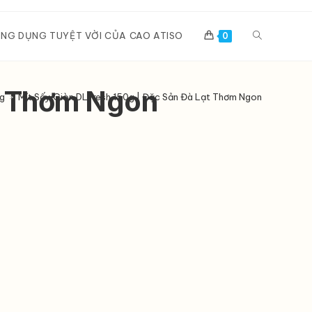
Toggle
NG DỤNG TUYỆT VỜI CỦA CAO ATISO
0
website
ạt Thơm Ngon
g
>
Mít Sấy Giòn DLFresh 150g | Đặc Sản Đà Lạt Thơm Ngon
search