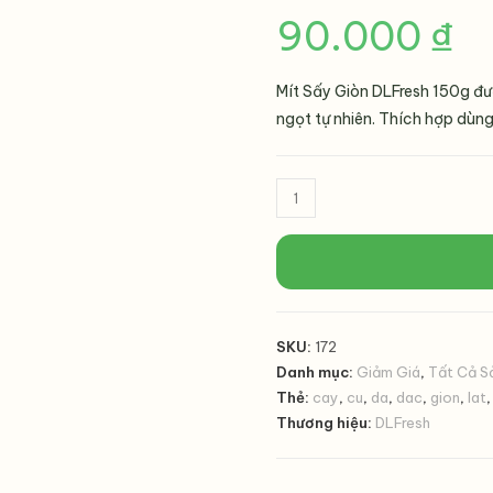
90.000
₫
Mít Sấy Giòn DLFresh 150g đư
ngọt tự nhiên. Thích hợp dùn
Mít
Sấy
Giòn
DLFresh
150g
|
SKU:
172
Đặc
Danh mục:
Giảm Giá
,
Tất Cả S
Sản
Thẻ:
cay
,
cu
,
da
,
dac
,
gion
,
lat
Đà
Thương hiệu:
DLFresh
Lạt
Thơm