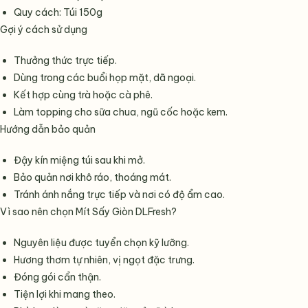
Quy cách: Túi 150g
Gợi ý cách sử dụng
Thưởng thức trực tiếp.
Dùng trong các buổi họp mặt, dã ngoại.
Kết hợp cùng trà hoặc cà phê.
Làm topping cho sữa chua, ngũ cốc hoặc kem.
Hướng dẫn bảo quản
Đậy kín miệng túi sau khi mở.
Bảo quản nơi khô ráo, thoáng mát.
Tránh ánh nắng trực tiếp và nơi có độ ẩm cao.
Vì sao nên chọn Mít Sấy Giòn DLFresh?
Nguyên liệu được tuyển chọn kỹ lưỡng.
Hương thơm tự nhiên, vị ngọt đặc trưng.
Đóng gói cẩn thận.
Tiện lợi khi mang theo.