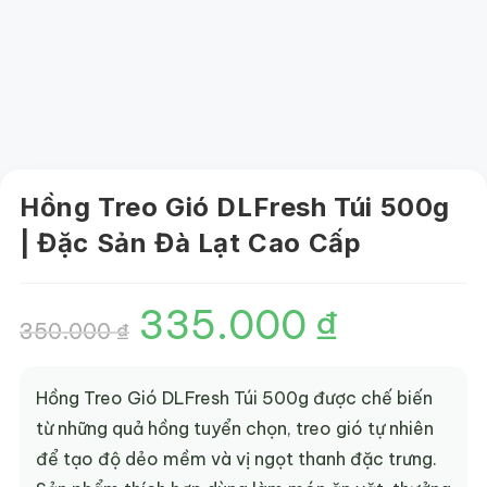
Hồng Treo Gió DLFresh Túi 500g
| Đặc Sản Đà Lạt Cao Cấp
335.000
₫
Giá
Giá
350.000
₫
gốc
hiện
là:
tại
350.000 ₫.
là:
335.000 ₫.
Hồng Treo Gió DLFresh Túi 500g được chế biến
từ những quả hồng tuyển chọn, treo gió tự nhiên
để tạo độ dẻo mềm và vị ngọt thanh đặc trưng.