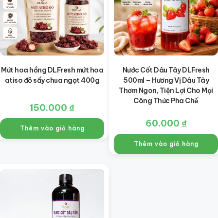
Mứt hoa hồng DLFresh mứt hoa
Nước Cốt Dâu Tây DLFresh
atiso đỏ sấy chua ngọt 400g
500ml – Hương Vị Dâu Tây
Thơm Ngon, Tiện Lợi Cho Mọi
Công Thức Pha Chế
150.000
₫
60.000
₫
Thêm vào giỏ hàng
Thêm vào giỏ hàng