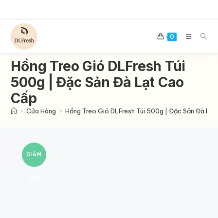
Skip
to
content
0
Hồng Treo Gió DLFresh Túi
500g | Đặc Sản Đà Lạt Cao
Cấp
>
Cửa Hàng
>
Hồng Treo Gió DLFresh Túi 500g | Đặc Sản Đà Lạ
GIẢM
GIÁ!