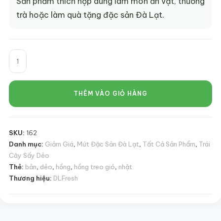
Sản phẩm thích hợp dùng làm món ăn vặt, thưởng
trà hoặc làm quà tặng đặc sản Đà Lạt.
Hồng
Treo
Gió
DLFresh
THÊM VÀO GIỎ HÀNG
Túi
500g
|
SKU:
162
Đặc
Danh mục:
Giảm Giá
,
Mứt Đặc Sản Đà Lạt
,
Tất Cả Sản Phẩm
,
Trái
Sản
Cây Sấy Dẻo
Đà
Thẻ:
bản
,
dẻo
,
hồng
,
hồng treo gió
,
nhật
Lạt
Thương hiệu:
DLFresh
Cao
Cấp
số