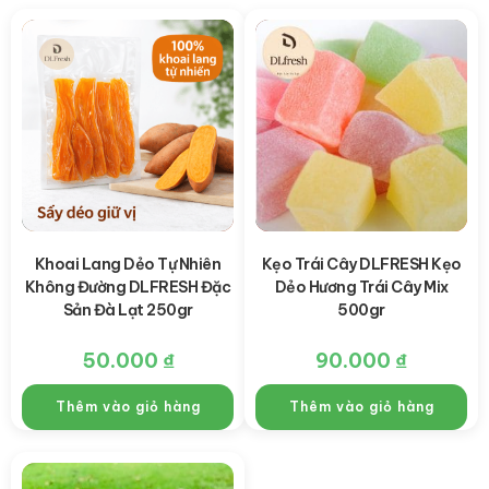
Khoai Lang Dẻo Tự Nhiên
Kẹo Trái Cây DLFRESH Kẹo
Không Đường DLFRESH Đặc
Dẻo Hương Trái Cây Mix
Sản Đà Lạt 250gr
500gr
50.000
₫
90.000
₫
Thêm vào giỏ hàng
Thêm vào giỏ hàng