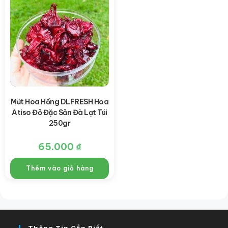
Mứt Hoa Hồng DLFRESH Hoa
Atiso Đỏ Đặc Sản Đà Lạt Túi
250gr
65.000
₫
Thêm vào giỏ hàng
Thông Tin Cần Biết